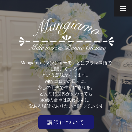
Mangiamo（マンジャーモ）とはフランス語で
団欒、くつろぎ
という意味があります。
with コロナの日々に…
少しの工夫で生活に彩りを。
どんなに世界が変わっても
家族の食卓は変わらずに...
愛ある場所でありたいと願っています
講師について